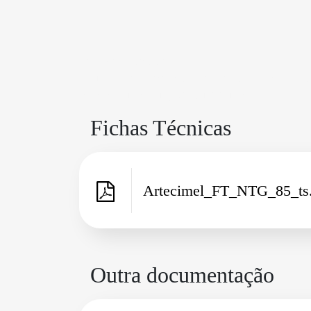
{"code":200,"data":
[{"url":"https:\/\/www.artecimel.pt\/assets\/pdf_
retrieved successfully","status":"success"}
Fichas Técnicas
Artecimel_FT_NTG_85_ts
Outra documentação