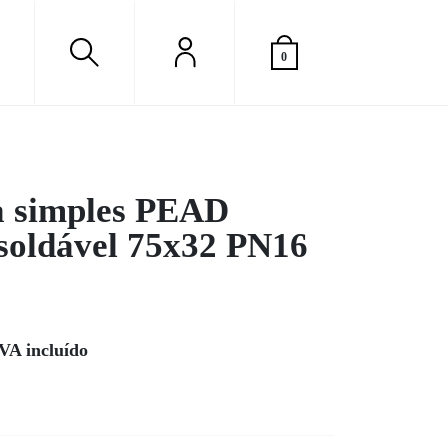
0
 simples PEAD
 soldável 75x32 PN16
A
carregar..
VA incluído