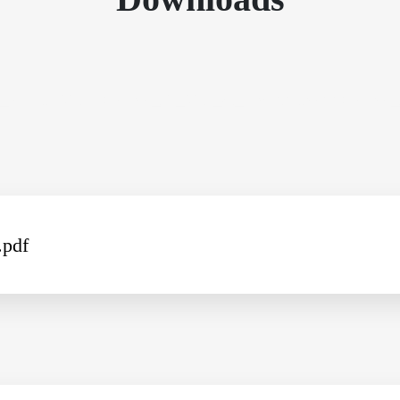
fichas_tecnicas\/NTG\/Artecimel_FT_NTG_85_ts.pdf","name":"Artecim
.pdf