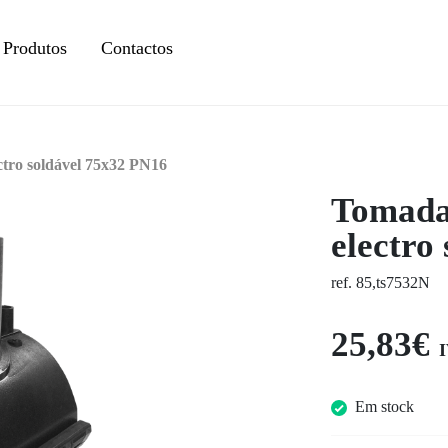
Produtos
Contactos
tro soldável 75x32 PN16
Tomada
electro
ref. 85,ts7532N
25,83€
I
Em stock