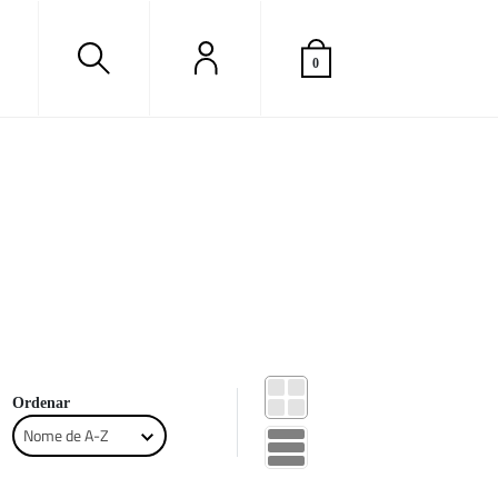
0
A
carregar..
Ordenar
Nome de A-Z