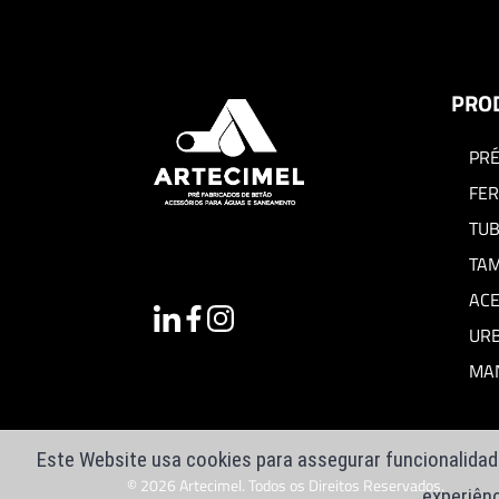
PRO
PRÉ
FER
TU
TAM
AC
UR
MAN
Este Website usa cookies para assegurar funcionalidade
© 2026 Artecimel. Todos os Direitos Reservados.
experiênc