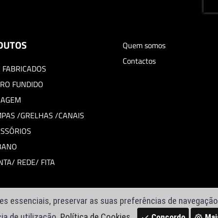
DUTOS
Quem somos
Contactos
 FABRICADOS
RO FUNDIDO
BAGEM
PAS /GRELHAS /CANAIS
ESSÓRIOS
BANO
TA/ REDE/ FITA
s essenciais, preservar as suas preferências de navegação 
ia de utilização.
Política de Cookies
Concordo
Mai